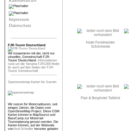
Kalenderarchiv
Impressum
Datenschutz
Hotel Forstmeister
FJR-Tourer Deutschland
Schönheide
Wir kooperieren mit der, nicht nur
virtuellen, Gemeinschaft FJR-
Tourer Deutschland.
Informationen
rund um die Yamaha FJR1300 findet
ihr auch auf den Seiten der FJR-
Tourer Gemeinschaft
Openstreetmap Karten für Garmin
Flair & Berghotel Talblick
Wir nutzen für Motorradtouren, seit
einigen Jahren, die Daten vom
OpenStreetMap Project. Diese OSM
Karten können in MapSource und
BaseCamp zur Motorrad-
Tourenplanung genutzt werden. Die
Karten können, auf der Webseite
von
Axel Schedler
herunter geladen