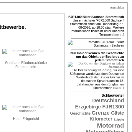
Anmelden
FJR1300 Biker Sachsen Stammtisch
Unser nächster 'FJR1300 Sachsen'
Stammtisch findet am Donnerstag 27-
ttbewerbe.
08-2026, ab 18:30 statt. Weitere
Informationen findet ihr unter unseren
Terminen
[mehr..]
Nur Insider kennen die Geschichte
um das Objekt der Begierde zu
jedem Stammtisch
Gasthaus Räuberschänke
Frankenstein
Die Bezeichnung
'Pudding'
für eine
Süßspeise wurde laut dem Deutschen
Wörterbuch der Brüder Grimm im
deutschen Sprachraum im 18.
Jahrhundert aus dem Englischen
übernommen.
[mehr..]
Schlagwörter
Deutschland
FJR1300
Erzgebirge
Grenze
Gäste
Geschichte
Kilometer
Hotel Erbgericht
Leipzig
Motorrad
Motorradfahrer