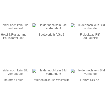
Hotel & Restaurant
Bootsverleih P.Groß
Freizeitbad Riff
Paulsdorfer Hof
Bad Lausick
Motorrad Louis
Muldentalklause Westewitz
FlairWOOD.de