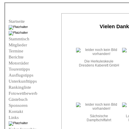
Startseite
Vielen Dank
Stammtisch
Mitglieder
Termine
Berichte
Die Herkuleskeule
Motorräder
Dresdens Kaberett GmbH
Tourentipps
Ausflugstipps
Unterkunfttipps
Rankingliste
Fotowettbewerb
Gästebuch
Sponsoren
Kontakt
Sächsische
L
Links
Dampfschiffahrt