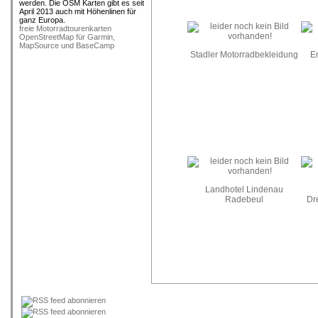
werden. Die OSM Karten gibt es seit
April 2013 auch mit Höhenlinen für
freie Motorradtourenkarten
OpenStreetMap für Garmin,
MapSource und BaseCamp
Stadler Motorradbekleidung
E
Landhotel Lindenau
Radebeul
Dr