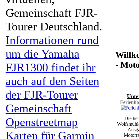
Gemeinschaft FJR-
Tourer Deutschland.
Informationen rund
um die Yamaha
Willko
- Mot
FJR1300 findet ihr
auch auf den Seiten
der FJR-Tourer
Unte
Ferienho
Gemeinschaft
Openstreetmap
Die her
Wolfsmühle
Ausga
Karten für Garmin
Motorra