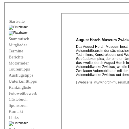
Startseite
Stammtisch
August Horch Museum Zwick
Mitglieder
Das August-Horch-Museum beschäf
Termine
Automobilbaus in der sächsischen
Technikers, Konstrukteurs und W
Berichte
Gebäudekomplex, der eine umfang
Motorräder
das zweite, durch August Horch 
Automobilwerke Zwickau, wo die 
Tourentipps
Zwickauer Automobilbaus mit der
Ausflugstipps
Automobilwerke Zwickau auf dem
Unterkunfttipps
[ Webseite: www.horch-museum.d
Rankingliste
Fotowettbewerb
Gästebuch
Sponsoren
Kontakt
Links