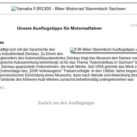
Sor
Unsere Ausflugstipps für Motorradfahrer
au
tigt sich mit der Geschichte des
 Industriestadt Zwickau. Zu Ehren des
egbereiters des Automobilbaustandortes Zwickau trägt das Museum den Namen von 
reiche Autosammlung beherbergt, ist für das Thema "Automobilbau in Sachsen" b
in Zwickau gegründete Unternehmen, die Audi-Werke. Seit 1958 gehörte das Werk
Endmontage des „DDR-Volkswagens" Trabant erfolgte. In den 1980er Jahre began
 provisorischen Einrichtung eines Museums, dass nach Wende und Abwicklung de
 Gelände des früheren Audi-Werkes zunächst behelfsmäßig untergekommen war.
e ]
Zurück zur den Ausflugstipps