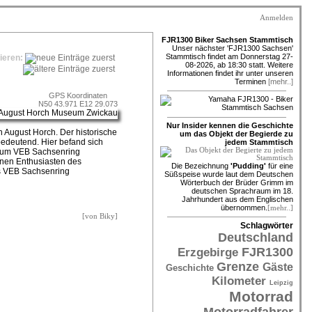
Anmelden
FJR1300 Biker Sachsen Stammtisch
Unser nächster 'FJR1300 Sachsen'
Stammtisch findet am Donnerstag 27-
tieren:
08-2026, ab 18:30 statt. Weitere
Informationen findet ihr unter unseren
Terminen
[mehr..]
GPS Koordinaten
N50 43.971 E12 29.073
Nur Insider kennen die Geschichte
August Horch. Der historische
um das Objekt der Begierde zu
edeutend. Hier befand sich
jedem Stammtisch
 zum VEB Sachsenring
nen Enthusiasten des
Die Bezeichnung
'Pudding'
für eine
s VEB Sachsenring
Süßspeise wurde laut dem Deutschen
Wörterbuch der Brüder Grimm im
deutschen Sprachraum im 18.
Jahrhundert aus dem Englischen
übernommen.
[mehr..]
[von Biky]
Schlagwörter
Deutschland
FJR1300
Erzgebirge
Grenze
Gäste
Geschichte
Kilometer
Leipzig
Motorrad
Motorradfahrer