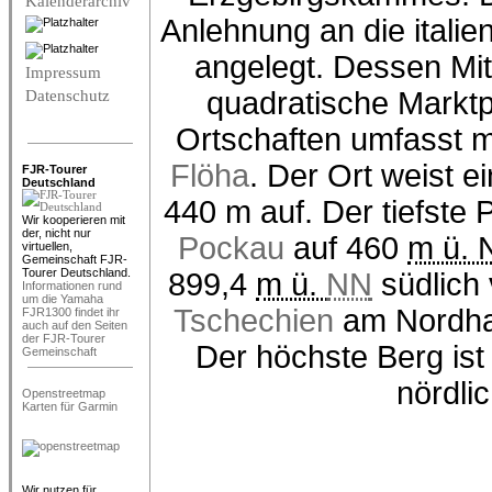
Kalenderarchiv
Anlehnung an die itali
angelegt. Dessen Mit
Impressum
quadratische Marktp
Datenschutz
Ortschaften umfasst m
Flöha
. Der Ort weist 
FJR-Tourer
Deutschland
440 m auf. Der tiefste P
Wir kooperieren mit
der, nicht nur
Pockau
auf
460
m ü. 
virtuellen,
Gemeinschaft FJR-
Tourer Deutschland.
899,4
m ü.
NN
südlich
Informationen rund
um die Yamaha
Tschechien
am Nordh
FJR1300 findet ihr
auch auf den Seiten
der FJR-Tourer
Der höchste Berg ist
Gemeinschaft
nördli
Openstreetmap
Karten für Garmin
Wir nutzen für