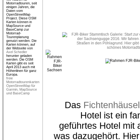
Motorradtouren, seit
einigen Jahren, die
Daten vom
OpenStreetMap
Project. Diese OSM
Karten können in
MapSource und
BaseCamp zur
Motorrad-
Tourenplanung
genutzt werden. Die
Karten können, auf
der Webseite von
Axel Schedler
herunter geladen
werden. Die OSM
Karten gibt es seit
April 2013 auch mit
Höhenlinen für ganz
freie
Motorradtourenkarten
OpenStreetMap für
Garmin, MapSource
und BaseCamp
Das
Fichtenhäusel
Hotel ist ein fa
geführtes Hotel mit 
was dazugehört. Hier