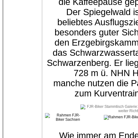
die Kaffeepause gep
Der Spiegelwald is
beliebtes Ausflugszie
besonders guter Sich
den Erzgebirgskamm
das Schwarzwasserta
Schwarzenberg. Er lieg
728 m ü. NHN H
manche nutzen die 
zum Kurventrain
Wie immer am Ende