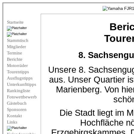
Startseite
Beri
Toure
Stammtisch
Mitglieder
8. Sachsengu
Termine
Berichte
Motorräder
Unsere 8. Sachsengugg
Tourentipps
aus. Unser Quartier i
Ausflugstipps
Unterkunfttipps
Marienberg. Von hier
Rankingliste
Fotowettbewerb
schö
Gästebuch
Sponsoren
Die Stadt liegt im M
Kontakt
Hochfläche nö
Links
Erzgebirgskammes. Der