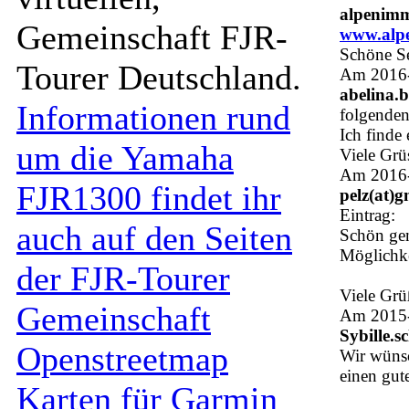
alpenimm
Gemeinschaft FJR-
www.alpe
Schöne Se
Tourer Deutschland.
Am 2016-
abelina.
Informationen rund
folgenden
Ich finde 
um die Yamaha
Viele Grü
Am 2016-
FJR1300 findet ihr
pelz(at)
Eintrag:
auch auf den Seiten
Schön gem
Möglichke
der FJR-Tourer
Viele Grü
Gemeinschaft
Am 2015-
Sybille.s
Openstreetmap
Wir wünsc
einen gut
Karten für Garmin