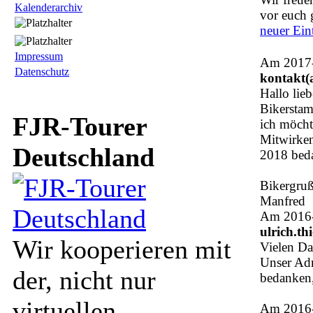
Kalenderarchiv
vor euch 
neuer Ein
Impressum
Am 2017-
Datenschutz
kontakt(
Hallo lie
Bikerstam
FJR-Tourer
ich möcht
Mitwirken
Deutschland
2018 beda
Bikergru
Manfred
Am 2016-
ulrich.thi
Wir kooperieren mit
Vielen Da
Unser Adm
der, nicht nur
bedanken,
virtuellen,
Am 2016-