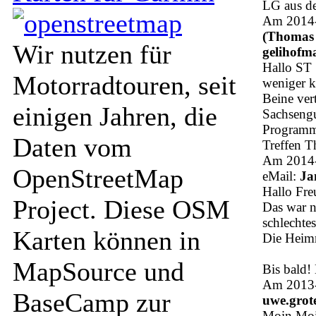
LG aus de
Am 2014-
(Thomas
Wir nutzen für
gelihofm
Hallo ST 
Motorradtouren, seit
weniger k
Beine ver
einigen Jahren, die
Sachsengu
Programm 
Daten vom
Treffen 
Am 2014-
OpenStreetMap
eMail:
Ja
Hallo Fr
Project. Diese OSM
Das war n
schlechte
Karten können in
Die Heimr
MapSource und
Bis bald!
Am 2013-
BaseCamp zur
uwe.grot
Moin Moi